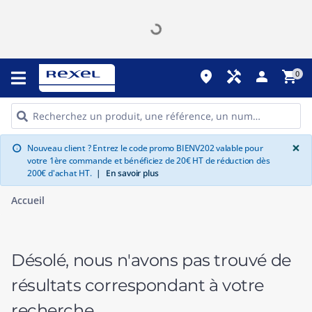
place
handyman
person
shopping_cart
0
G
×
Nouveau client ? Entrez le code promo BIENV202 valable pour
info
votre 1ère commande et bénéficiez de 20€ HT de réduction dès
200€ d'achat HT.
|
En savoir plus
Accueil
Désolé, nous n'avons pas trouvé de
résultats correspondant à votre
recherche