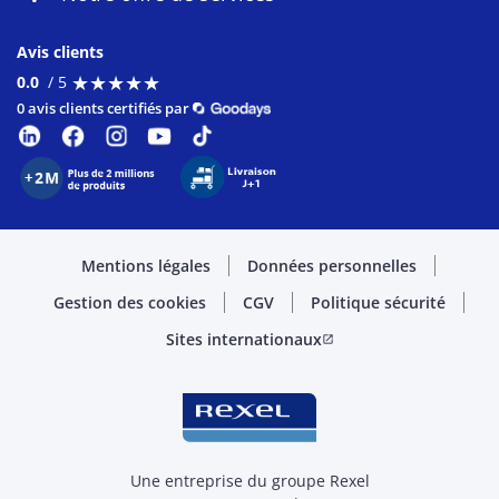
Avis clients
★
★
★
★
★
★
★
★
★
★
0.0
/ 5
0 avis clients certifiés par
Mentions légales
Données personnelles
Gestion des cookies
CGV
Politique sécurité
Sites internationaux
open_in_new
Une entreprise du groupe Rexel