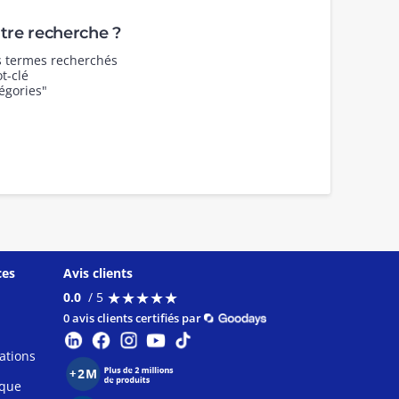
re recherche ?
es termes recherchés
t-clé
égories"
ces
Avis clients
★
★
★
★
★
★
★
★
★
★
0.0
/ 5
0 avis clients certifiés par
ations
ique