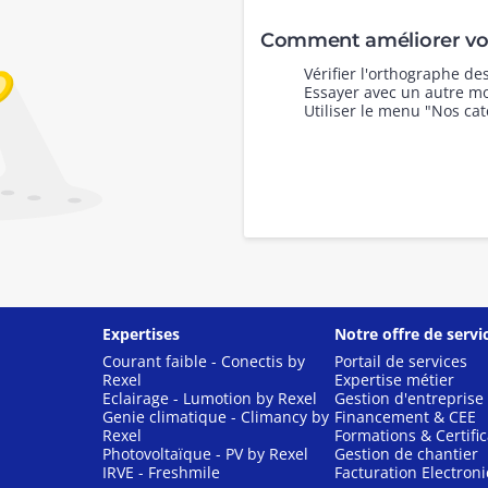
Comment améliorer vot
Vérifier l'orthographe d
Essayer avec un autre mo
Utiliser le menu "Nos cat
Expertises
Notre offre de servi
Courant faible - Conectis by
Portail de services
Rexel
Expertise métier
Eclairage - Lumotion by Rexel
Gestion d'entreprise
Genie climatique - Climancy by
Financement & CEE
Rexel
Formations & Certific
Photovoltaïque - PV by Rexel
Gestion de chantier
IRVE - Freshmile
Facturation Electron