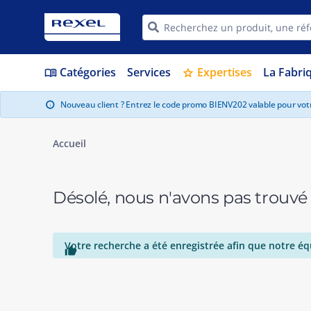
Catégories
Services
Expertises
La Fabri
menu_book
star
Nouveau client ? Entrez le code promo BIENV202 valable pour vo
info
Accueil
Désolé, nous n'avons pas trouvé
Votre recherche a été enregistrée afin que notre éq
