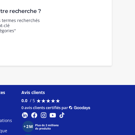
re recherche ?
es termes recherchés
t-clé
égories"
ces
Avis clients
★
★
★
★
★
★
★
★
★
★
0.0
/ 5
0 avis clients certifiés par
ations
ique