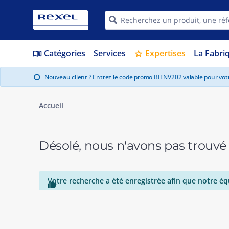
Catégories
Services
Expertises
La Fabri
menu_book
star
Nouveau client ? Entrez le code promo BIENV202 valable pour vo
info
Accueil
Désolé, nous n'avons pas trouvé
Votre recherche a été enregistrée afin que notre éq
