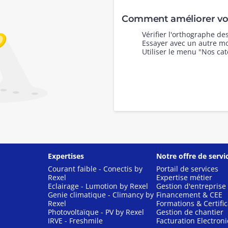
Comment améliorer vot
Vérifier l'orthographe d
Essayer avec un autre mo
Utiliser le menu "Nos cat
Expertises
Notre offre de servi
Courant faible - Conectis by
Portail de services
Rexel
Expertise métier
Eclairage - Lumotion by Rexel
Gestion d'entreprise
Genie climatique - Climancy by
Financement & CEE
Rexel
Formations & Certific
Photovoltaïque - PV by Rexel
Gestion de chantier
IRVE - Freshmile
Facturation Electron