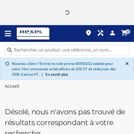
place
handyman
person
shopping_cart
0
G
×
Nouveau client ? Entrez le code promo BIENV202 valable pour
info
votre 1ère commande et bénéficiez de 20€ HT de réduction dès
200€ d'achat HT.
|
En savoir plus
Accueil
Désolé, nous n'avons pas trouvé de
résultats correspondant à votre
recherche