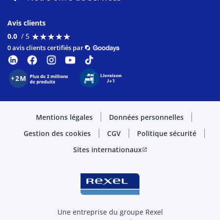
Avis clients
★
★
★
★
★
★
★
★
★
★
0.0
/ 5
0 avis clients certifiés par
Mentions légales
Données personnelles
Gestion des cookies
CGV
Politique sécurité
Sites internationaux
open_in_new
Une entreprise du groupe Rexel