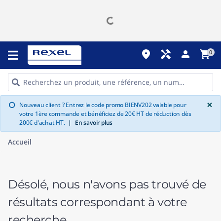
place
handyman
person
shopping_cart
0
G
×
Nouveau client ? Entrez le code promo BIENV202 valable pour
info
votre 1ère commande et bénéficiez de 20€ HT de réduction dès
200€ d'achat HT.
|
En savoir plus
Accueil
Désolé, nous n'avons pas trouvé de
résultats correspondant à votre
recherche