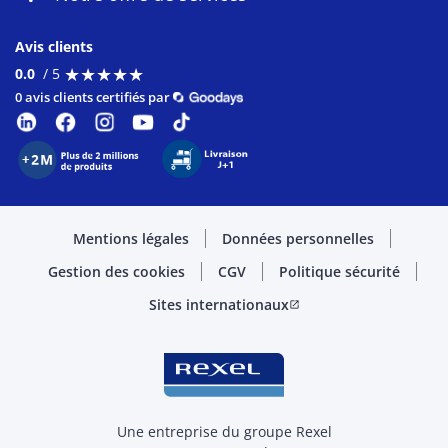
Avis clients
★
★
★
★
★
★
★
★
★
★
0.0
/ 5
0 avis clients certifiés par
Mentions légales
Données personnelles
Gestion des cookies
CGV
Politique sécurité
Sites internationaux
open_in_new
Une entreprise du groupe Rexel