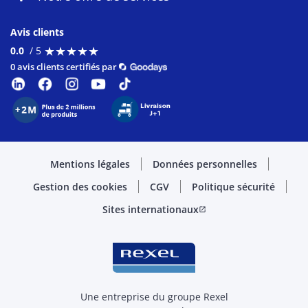
Avis clients
★
★
★
★
★
★
★
★
★
★
0.0
/ 5
0 avis clients certifiés par
Mentions légales
Données personnelles
Gestion des cookies
CGV
Politique sécurité
Sites internationaux
open_in_new
Une entreprise du groupe Rexel