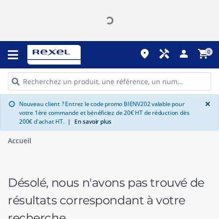
place
handyman
person
shopping_cart
0
G
×
Nouveau client ? Entrez le code promo BIENV202 valable pour
info
votre 1ère commande et bénéficiez de 20€ HT de réduction dès
200€ d'achat HT.
|
En savoir plus
Accueil
Désolé, nous n'avons pas trouvé de
résultats correspondant à votre
recherche