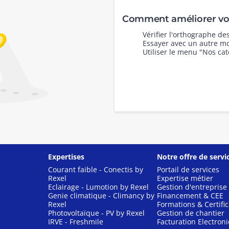
Comment améliorer vot
Vérifier l'orthographe d
Essayer avec un autre mo
Utiliser le menu "Nos cat
Expertises
Notre offre de servi
Courant faible - Conectis by
Portail de services
Rexel
Expertise métier
Eclairage - Lumotion by Rexel
Gestion d'entreprise
Genie climatique - Climancy by
Financement & CEE
Rexel
Formations & Certific
Photovoltaïque - PV by Rexel
Gestion de chantier
IRVE - Freshmile
Facturation Electron