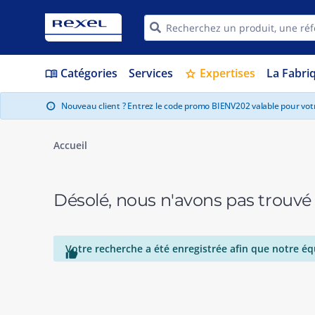
Catégories
Services
Expertises
La Fabri
menu_book
star
Nouveau client ? Entrez le code promo BIENV202 valable pour vo
info
Accueil
Désolé, nous n'avons pas trouvé
Votre recherche a été enregistrée afin que notre éq
