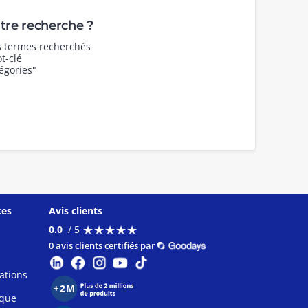
re recherche ?
es termes recherchés
t-clé
égories"
ces
Avis clients
★
★
★
★
★
★
★
★
★
★
0.0
/ 5
0 avis clients certifiés par
ations
ique