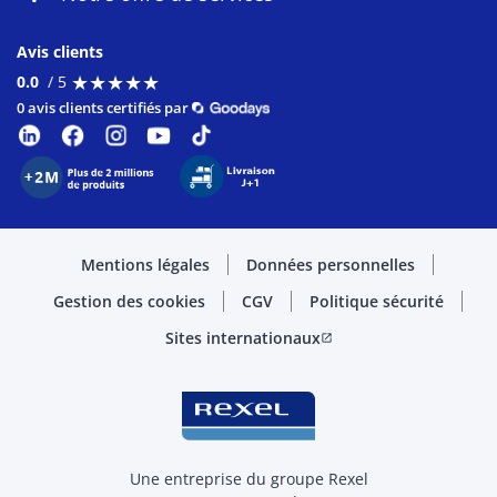
Avis clients
★
★
★
★
★
★
★
★
★
★
0.0
/ 5
0 avis clients certifiés par
Mentions légales
Données personnelles
Gestion des cookies
CGV
Politique sécurité
Sites internationaux
open_in_new
Une entreprise du groupe Rexel