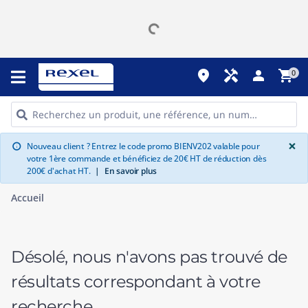
place
handyman
person
shopping_cart
0
G
×
Nouveau client ? Entrez le code promo BIENV202 valable pour
info
votre 1ère commande et bénéficiez de 20€ HT de réduction dès
200€ d'achat HT.
|
En savoir plus
Accueil
Désolé, nous n'avons pas trouvé de
résultats correspondant à votre
recherche