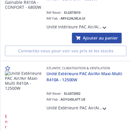
Réf Rexel :
ELG873010
Réf Fab :
ARYG24LMLA.UI
Unité Intérieure PAC Air/Air Gainable R410A - CONFORT - 6800W - Dc inverter - Confort acoustique - Discrétion - Pression statique réglable de 30 à 150 pa - Télécommande filaire
Ajouter au panier
Connectez-vous pour voir vos prix et les stocks
ATLANTIC CLIMATISATION & VENTILATION
Unité Extérieure PAC Air/Air Maxi-Multi
R410A - 12500W
Réf Rexel :
ELG872002
Réf Fab :
AOYG45LATT.UE
Unité Extérieure PAC Air/Air Maxi-Multi R410A - 12500W - Alimentation triphasée 400 V+N - Dc inverter - Double rotor
E
n
r