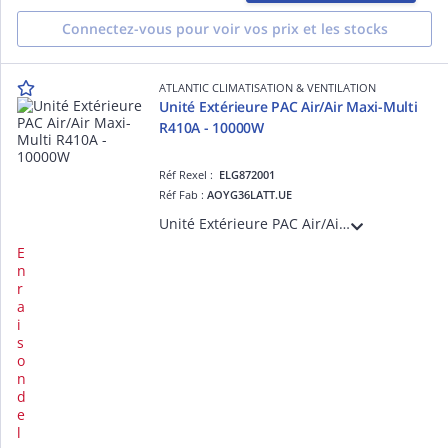
Connectez-vous pour voir vos prix et les stocks
ATLANTIC CLIMATISATION & VENTILATION
Unité Extérieure PAC Air/Air Maxi-Multi
R410A - 10000W
Réf Rexel :
ELG872001
Réf Fab :
AOYG36LATT.UE
Unité Extérieure PAC Air/Air Maxi-Multi R410A - 10000W - Alimentation triphasée 400 V+N - Dc inverter - Double rotor
E
n
r
a
i
s
o
n
d
e
l