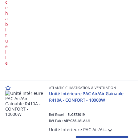
c
e
h
a
b
i
t
u
e
l
l
e
.
ATLANTIC CLIMATISATION & VENTILATION
Unité Intérieure PAC Air/Air Gainable
R410A - CONFORT - 10000W
Réf Rexel :
ELG873019
Réf Fab :
ARYG36LMLA.UI
Unité Intérieure PAC Air/Air Gainable R410A - CONFORT - 10000W - Dc inverter - Confort acoustique - Discrétion - Pression statique réglable de 30 à 150 pa - Télécommande filaire