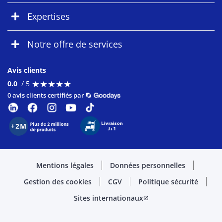
Expertises
Notre offre de services
Avis clients
★
★
★
★
★
★
★
★
★
★
0.0
/ 5
0 avis clients certifiés par
Mentions légales
Données personnelles
Gestion des cookies
CGV
Politique sécurité
Sites internationaux
open_in_new