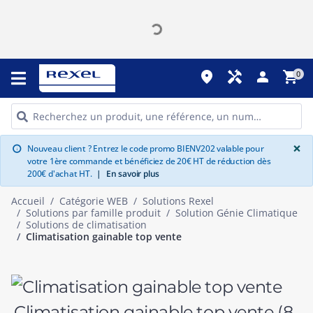
place
handyman
person
shopping_cart
0
G
×
Nouveau client ? Entrez le code promo BIENV202 valable pour
info
votre 1ère commande et bénéficiez de 20€ HT de réduction dès
200€ d'achat HT.
|
En savoir plus
Accueil
Catégorie WEB
Solutions Rexel
Solutions par famille produit
Solution Génie Climatique
Solutions de climatisation
Climatisation gainable top vente
Climatisation gainable top vente
(8