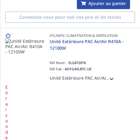
Ajouter au panier
Connectez-vous pour voir vos prix et les stocks
ATLANTIC CLIMATISATION & VENTILATION
Unité Extérieure PAC Air/Air R410A -
12100W
Réf Rexel :
ELG872076
Réf Fab :
AOYG45LBTC.UE
Unité Extérieure PAC Air/Air R410A - 12100W - Dc inverter - Compresseur double rotor - Alimentation monophasée 230 V
E
n
r
a
i
s
o
n
d
e