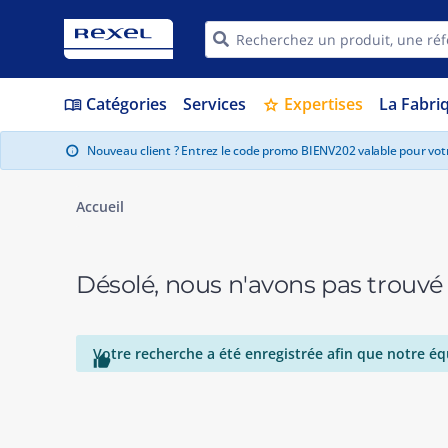
Catégories
Services
Expertises
La Fabri
menu_book
star
Nouveau client ? Entrez le code promo BIENV202 valable pour vo
info
Accueil
Désolé, nous n'avons pas trouvé
Votre recherche a été enregistrée afin que notre éq
