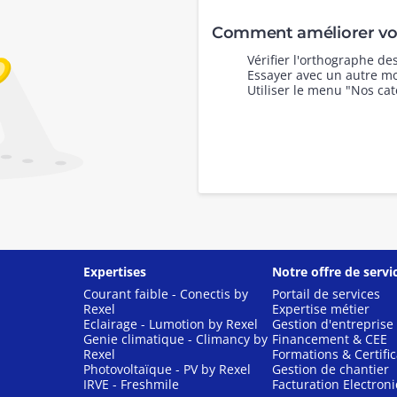
Comment améliorer vot
Vérifier l'orthographe d
Essayer avec un autre mo
Utiliser le menu "Nos cat
Expertises
Notre offre de servi
Courant faible - Conectis by
Portail de services
Rexel
Expertise métier
Eclairage - Lumotion by Rexel
Gestion d'entreprise
Genie climatique - Climancy by
Financement & CEE
Rexel
Formations & Certific
Photovoltaïque - PV by Rexel
Gestion de chantier
IRVE - Freshmile
Facturation Electron