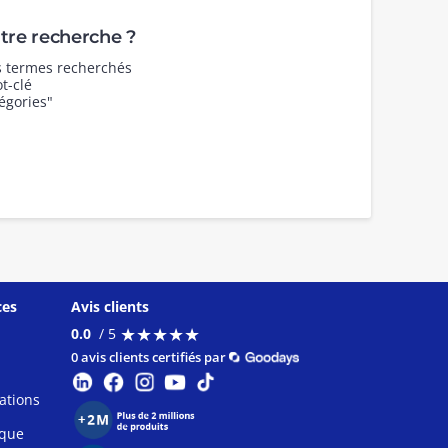
re recherche ?
es termes recherchés
t-clé
égories"
ces
Avis clients
★
★
★
★
★
★
★
★
★
★
0.0
/ 5
0 avis clients certifiés par
ations
ique