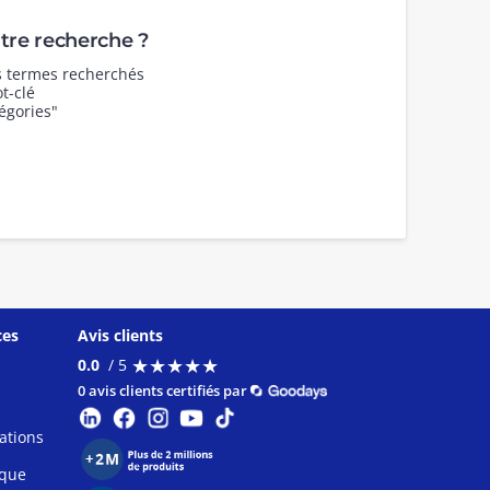
re recherche ?
es termes recherchés
t-clé
égories"
ces
Avis clients
★
★
★
★
★
★
★
★
★
★
0.0
/ 5
0 avis clients certifiés par
ations
ique