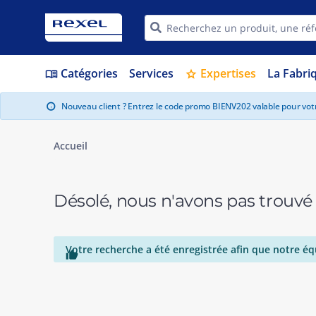
Catégories
Services
Expertises
La Fabri
menu_book
star
Nouveau client ? Entrez le code promo BIENV202 valable pour vo
info
Accueil
Désolé, nous n'avons pas trouvé
Votre recherche a été enregistrée afin que notre éq
