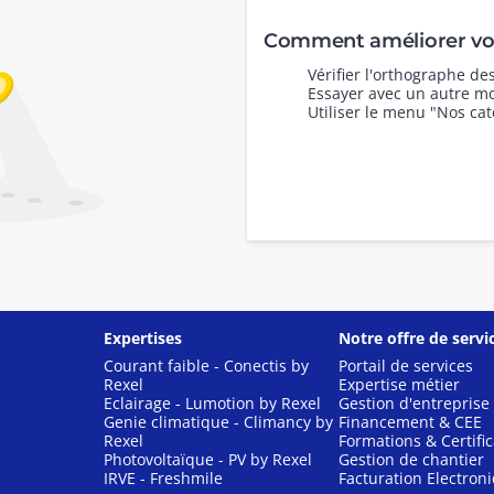
Comment améliorer vot
Vérifier l'orthographe d
Essayer avec un autre mo
Utiliser le menu "Nos cat
Expertises
Notre offre de servi
Courant faible - Conectis by
Portail de services
Rexel
Expertise métier
Eclairage - Lumotion by Rexel
Gestion d'entreprise
Genie climatique - Climancy by
Financement & CEE
Rexel
Formations & Certific
Photovoltaïque - PV by Rexel
Gestion de chantier
IRVE - Freshmile
Facturation Electron