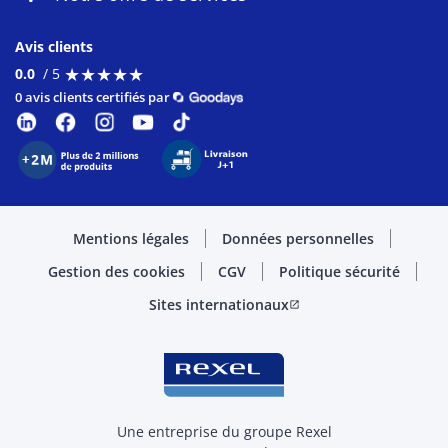
Avis clients
★
★
★
★
★
★
★
★
★
★
0.0
/ 5
0 avis clients certifiés par
Mentions légales
Données personnelles
Gestion des cookies
CGV
Politique sécurité
Sites internationaux
open_in_new
Une entreprise du groupe Rexel