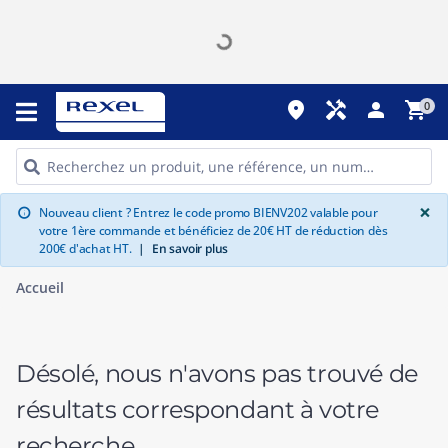
place
handyman
person
shopping_cart
0
G
×
Nouveau client ? Entrez le code promo BIENV202 valable pour
info
votre 1ère commande et bénéficiez de 20€ HT de réduction dès
200€ d'achat HT.
|
En savoir plus
Accueil
Désolé, nous n'avons pas trouvé de
résultats correspondant à votre
recherche