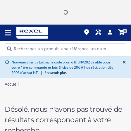
place
handyman
person
shopping_cart
0
G
×
Nouveau client ? Entrez le code promo BIENV202 valable pour
info
votre 1ère commande et bénéficiez de 20€ HT de réduction dès
200€ d'achat HT.
|
En savoir plus
Accueil
Désolé, nous n'avons pas trouvé de
résultats correspondant à votre
recherche