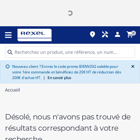
place
handyman
person
shopping_cart
0
G
×
Nouveau client ? Entrez le code promo BIENV202 valable pour
info
votre 1ère commande et bénéficiez de 20€ HT de réduction dès
200€ d'achat HT.
|
En savoir plus
Accueil
Désolé, nous n'avons pas trouvé de
résultats correspondant à votre
recherche