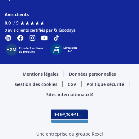
Avis clients
★
★
★
★
★
★
★
★
★
★
0.0
/ 5
0 avis clients certifiés par
Mentions légales
Données personnelles
Gestion des cookies
CGV
Politique sécurité
Sites internationaux
open_in_new
Une entreprise du groupe Rexel