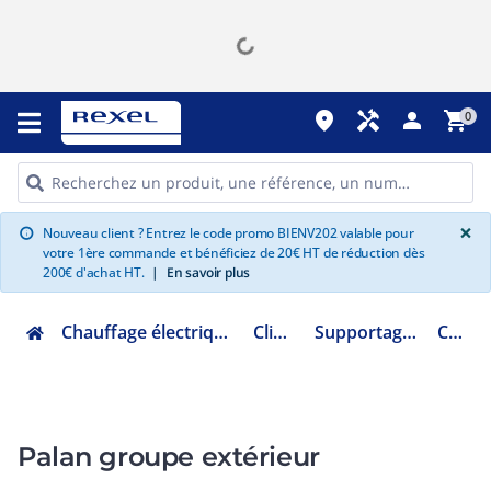
place
handyman
person
shopping_cart
0
G
×
Nouveau client ? Entrez le code promo BIENV202 valable pour
info
votre 1ère commande et bénéficiez de 20€ HT de réduction dès
200€ d'achat HT.
|
En savoir plus
Chauffage électrique climatisation ventilation
Climatisation
Supportage de climatisation
CLI04438
Palan groupe extérieur