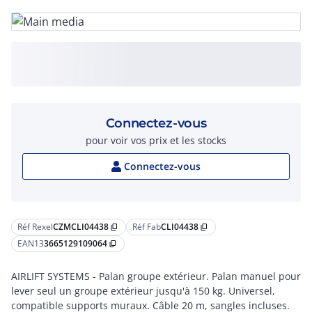
Connectez-vous
pour voir vos prix et les stocks
Connectez-vous
Réf Rexel
CZMCLI04438
Réf Fab
CLI04438
content_copy
content_copy
EAN13
3665129109064
content_copy
AIRLIFT SYSTEMS - Palan groupe extérieur. Palan manuel pour
lever seul un groupe extérieur jusqu'à 150 kg. Universel,
compatible supports muraux. Câble 20 m, sangles incluses.