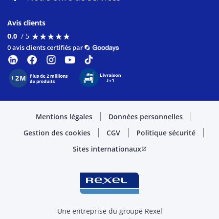
Avis clients
★
★
★
★
★
★
★
★
★
★
0.0
/ 5
0 avis clients certifiés par
Mentions légales
Données personnelles
Gestion des cookies
CGV
Politique sécurité
Sites internationaux
open_in_new
Une entreprise du groupe Rexel