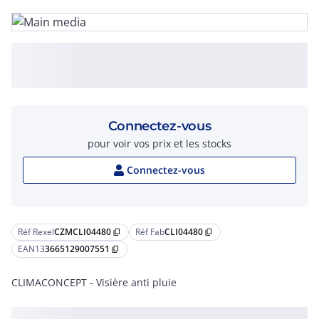
Connectez-vous
pour voir vos prix et les stocks
Connectez-vous
Réf Rexel
CZMCLI04480
Réf Fab
CLI04480
content_copy
content_copy
EAN13
3665129007551
content_copy
CLIMACONCEPT - Visière anti pluie