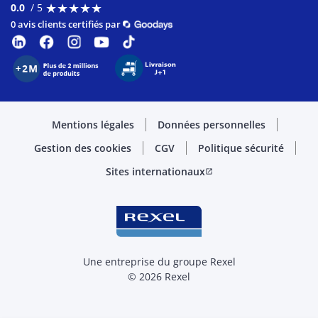
★
★
★
★
★
★
★
★
★
★
0.0
/ 5
0 avis clients certifiés par
Mentions légales
Données personnelles
Gestion des cookies
CGV
Politique sécurité
Sites internationaux
open_in_new
Une entreprise du groupe Rexel
© 2026 Rexel