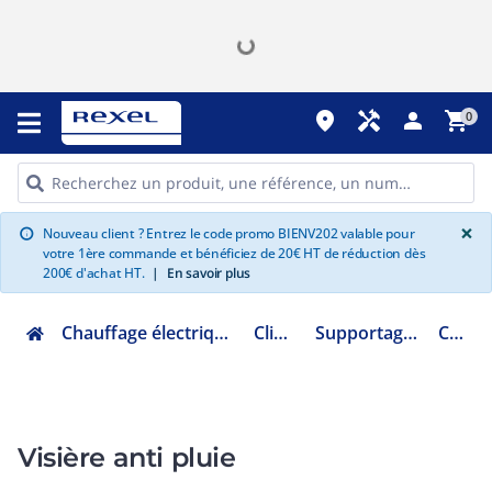
place
handyman
person
shopping_cart
0
G
×
Nouveau client ? Entrez le code promo BIENV202 valable pour
info
votre 1ère commande et bénéficiez de 20€ HT de réduction dès
200€ d'achat HT.
|
En savoir plus
Chauffage électrique climatisation ventilation
Climatisation
Supportage de climatisation
CLI04480
Visière anti pluie