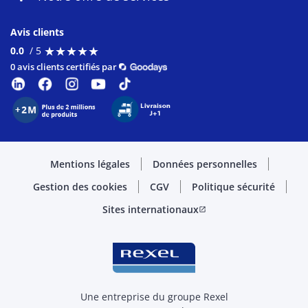
Avis clients
★
★
★
★
★
★
★
★
★
★
0.0
/ 5
0 avis clients certifiés par
Mentions légales
Données personnelles
Gestion des cookies
CGV
Politique sécurité
Sites internationaux
open_in_new
Une entreprise du groupe Rexel