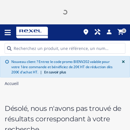
place
handyman
person
shopping_cart
0
G
×
Nouveau client ? Entrez le code promo BIENV202 valable pour
info
votre 1ère commande et bénéficiez de 20€ HT de réduction dès
200€ d'achat HT.
|
En savoir plus
Accueil
Désolé, nous n'avons pas trouvé de
résultats correspondant à votre
recherche