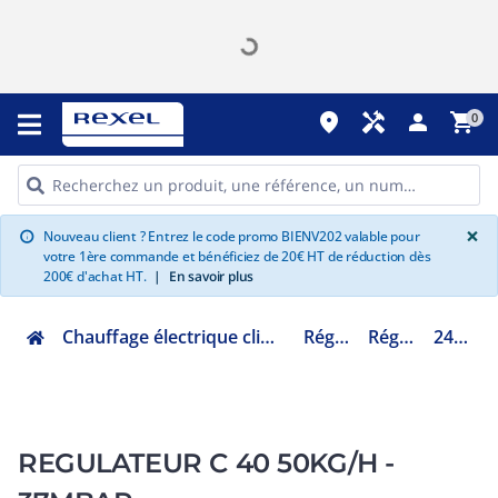
place
handyman
person
shopping_cart
0
G
×
Nouveau client ? Entrez le code promo BIENV202 valable pour
info
votre 1ère commande et bénéficiez de 20€ HT de réduction dès
200€ d'achat HT.
|
En savoir plus
Chauffage électrique climatisation ventilation
Régulation
Régulation
24284.37
REGULATEUR C 40 50KG/H -