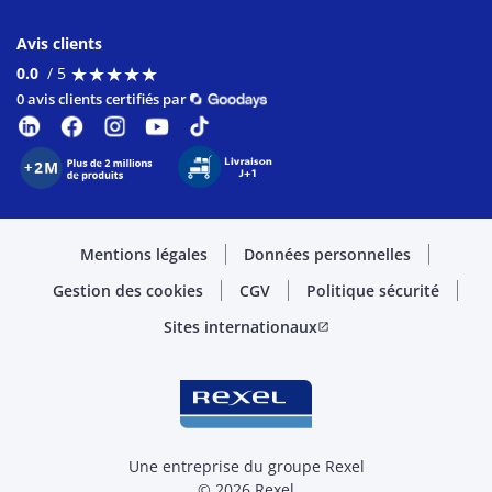
Avis clients
★
★
★
★
★
★
★
★
★
★
0.0
/ 5
0 avis clients certifiés par
Mentions légales
Données personnelles
Gestion des cookies
CGV
Politique sécurité
Sites internationaux
open_in_new
Une entreprise du groupe Rexel
© 2026 Rexel