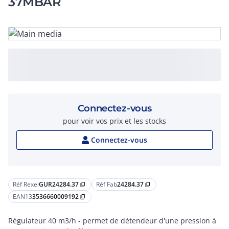
37MBAR
Connectez-vous
pour voir vos prix et les stocks
Connectez-vous
Réf Rexel
GUR24284.37
Réf Fab
24284.37
content_copy
content_copy
EAN13
3536660009192
content_copy
Régulateur 40 m3/h - permet de détendeur d'une pression à