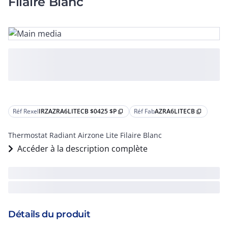
Filaire Blanc
Réf Rexel
IRZAZRA6LITECB $0425 $P
Réf Fab
AZRA6LITECB
content_copy
content_copy
Thermostat Radiant Airzone Lite Filaire Blanc
Accéder à la description complète
Détails du produit