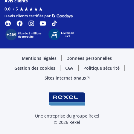
Avis clients
★
★
★
★
★
★
★
★
★
★
0.0
/ 5
0 avis clients certifiés par
Mentions légales
Données personnelles
Gestion des cookies
CGV
Politique sécurité
Sites internationaux
open_in_new
Une entreprise du groupe Rexel
© 2026 Rexel