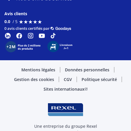
Avis clients
★
★
★
★
★
★
★
★
★
★
0.0
/ 5
0 avis clients certifiés par
Mentions légales
Données personnelles
Gestion des cookies
CGV
Politique sécurité
Sites internationaux
open_in_new
Une entreprise du groupe Rexel