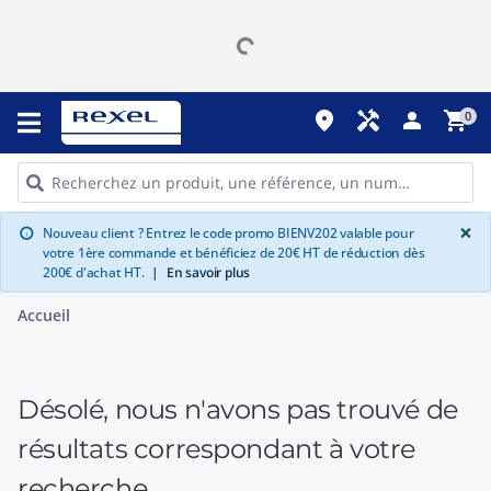
place
handyman
person
shopping_cart
0
G
×
Nouveau client ? Entrez le code promo BIENV202 valable pour
info
votre 1ère commande et bénéficiez de 20€ HT de réduction dès
200€ d'achat HT.
|
En savoir plus
Accueil
Désolé, nous n'avons pas trouvé de
résultats correspondant à votre
recherche