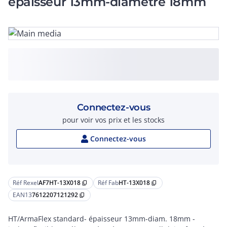
épaisseur 13mm-diamètre 18mm
Connectez-vous
pour voir vos prix et les stocks
Connectez-vous
Réf Rexel
AF7HT-13X018
Réf Fab
HT-13X018
content_copy
content_copy
EAN13
7612207121292
content_copy
HT/ArmaFlex standard- épaisseur 13mm-diam. 18mm -