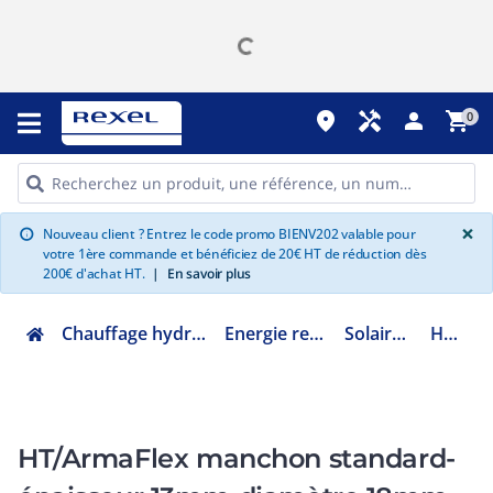
place
handyman
person
shopping_cart
0
G
×
Nouveau client ? Entrez le code promo BIENV202 valable pour
info
votre 1ère commande et bénéficiez de 20€ HT de réduction dès
200€ d'achat HT.
|
En savoir plus
Chauffage hydraulique et plomberie
Energie renouvelable ENR
Solaire thermique
HT-13X018
HT/ArmaFlex manchon standard-