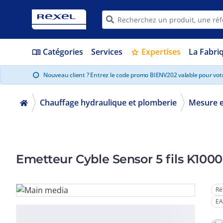
Catégories
Services
Expertises
La Fabri
menu_book
star
Nouveau client ? Entrez le code promo BIENV202 valable pour vo
info
Chauffage hydraulique et plomberie
Mesure 
Emetteur Cyble Sensor 5 fils K1000
Ré
EA