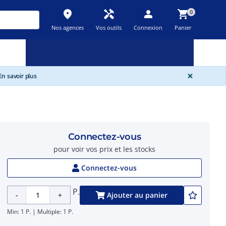
place
handyman
person
shopping_cart
0
Nos agences
Vos outils
Connexion
Panier
Nouveau
Promos
Destockage
feedback
local_offer
new_releases
GLOBA
×
n savoir plus
Connectez-vous
pour voir vos prix et les stocks
Connectez-vous
P.
-
+
Ajouter au panier
Min: 1 P. | Multiple: 1 P.