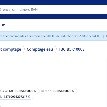
que
tre 1ère commande et bénéficiez de 20€ HT de réduction dès 200€ d'achat HT.
|
E
et comptage
Comptage eau
T3CIB5K1000E
f Rexel
TAIT3CIB5K1000E
Réf Fab
T3CIB5K1000E
content_copy
content_copy
N13
3760095297217
content_copy