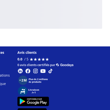
ces
Avis clients
★
★
★
★
★
★
★
★
★
★
0.0
/ 5
0 avis clients certifiés par
ations
ique