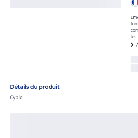
Eme
fon
com
les
Détails du produit
Cyble