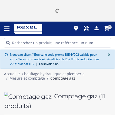
place
handyman
person
shopping_cart
0
G
×
Nouveau client ? Entrez le code promo BIENV202 valable pour
info
votre 1ère commande et bénéficiez de 20€ HT de réduction dès
200€ d'achat HT.
|
En savoir plus
Accueil
Chauffage hydraulique et plomberie
Mesure et comptage
Comptage gaz
Comptage gaz
(11
produits)