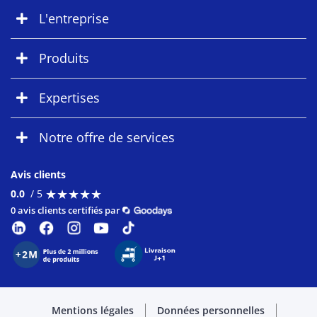
L'entreprise
Produits
Expertises
Notre offre de services
Avis clients
★
★
★
★
★
★
★
★
★
★
0.0
/ 5
0 avis clients certifiés par
Mentions légales
Données personnelles