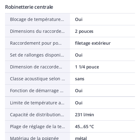
Robinetterie centrale
Blocage de température (38 °C)
Oui
Dimensions du raccordement pour pompes
2 pouces
Raccordement pour pompes
filetage extérieur
Set de rallonges disponible
Oui
Dimension de raccordement alimentation
1 1/4 pouce
Classe acoustique selon norme EN ISO 3822
sans
Fonction de démarrage à froid
Oui
Limite de température avec réglage ultérieur
Oui
Capacité de distribution maximale (à 300 kPa)
231 l/min
Plage de réglage de la température d'eau chaude
45...65 °C
Matériau de la poignée
métal