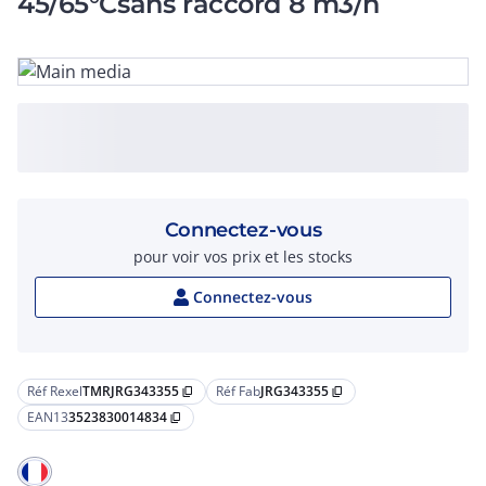
45/65°Csans raccord 8 m3/h
Connectez-vous
pour voir vos prix et les stocks
Connectez-vous
Réf Rexel
TMRJRG343355
Réf Fab
JRG343355
content_copy
content_copy
EAN13
3523830014834
content_copy