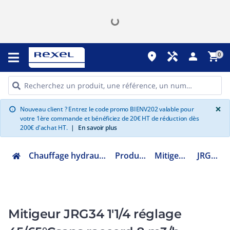
place
handyman
person
shopping_cart
0
G
×
Nouveau client ? Entrez le code promo BIENV202 valable pour
info
votre 1ère commande et bénéficiez de 20€ HT de réduction dès
200€ d'achat HT.
|
En savoir plus
Chauffage hydraulique et plomberie
Production ECS
Mitigeur collectif
JRG343355
Mitigeur JRG34 1'1/4 réglage