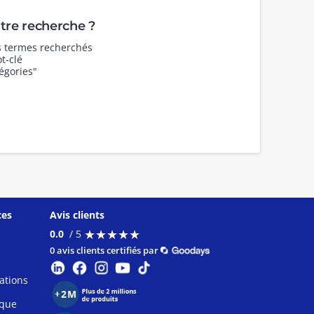
re recherche ?
es termes recherchés
t-clé
égories"
ces
Avis clients
★
★
★
★
★
★
★
★
★
★
0.0
/ 5
0 avis clients certifiés par
ations
ique