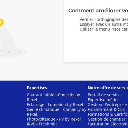
Comment améliorer vot
Vérifier l'orthographe d
Essayer avec un autre mo
Utiliser le menu "Nos cat
Expertises
Notre offre de servi
Courant faible - Conectis by
Portail de services
Rexel
Expertise métier
Eclairage - Lumotion by Rexel
Gestion d'entreprise
Genie climatique - Climancy by
Financement & CEE
Rexel
Formations & Certific
Photovoltaïque - PV by Rexel
Gestion de chantier
IRVE - Freshmile
Facturation Electron