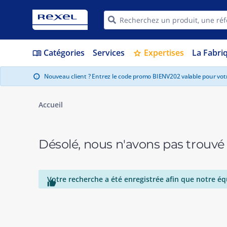
Catégories
Services
Expertises
La Fabri
menu_book
star
Nouveau client ? Entrez le code promo BIENV202 valable pour vo
info
Accueil
Désolé, nous n'avons pas trouvé
Votre recherche a été enregistrée afin que notre éq
