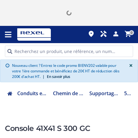
place
handyman
person
shopping_cart
0
G
×
Nouveau client ? Entrez le code promo BIENV202 valable pour
info
votre 1ère commande et bénéficiez de 20€ HT de réduction dès
200€ d'achat HT.
|
En savoir plus
Conduits et cheminements
Chemin de câbles et échelle
Supportage et accessoires
595033
Console 41X41 S 300 GC