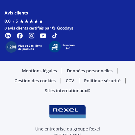
Avis clients
★
★
★
★
★
★
★
★
★
★
0.0
/ 5
0 avis clients certifiés par
Mentions légales
Données personnelles
Gestion des cookies
CGV
Politique sécurité
Sites internationaux
open_in_new
Une entreprise du groupe Rexel