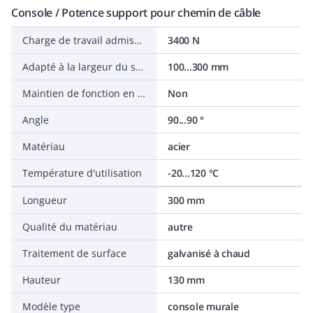
Console / Potence support pour chemin de câble
Charge de travail admissible selon IEC 61537
3400 N
Adapté à la largeur du système de support de câble
100...300 mm
Maintien de fonction en cas d'incendie
Non
Angle
90...90 °
Matériau
acier
Température d'utilisation
-20...120 °C
Longueur
300 mm
Qualité du matériau
autre
Traitement de surface
galvanisé à chaud
Hauteur
130 mm
Modèle type
console murale