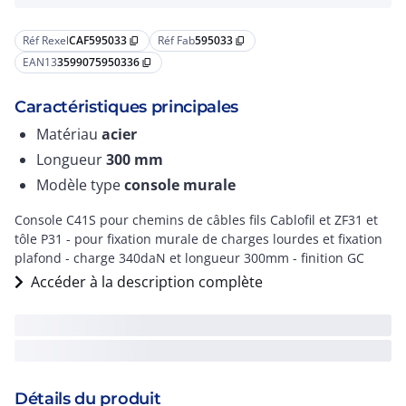
Réf Rexel
CAF595033
Réf Fab
595033
content_copy
content_copy
EAN13
3599075950336
content_copy
Caractéristiques principales
Matériau
acier
Longueur
300
mm
Modèle type
console murale
Console C41S pour chemins de câbles fils Cablofil et ZF31 et
tôle P31 - pour fixation murale de charges lourdes et fixation
plafond - charge 340daN et longueur 300mm - finition GC
Accéder à la description complète
Détails du produit