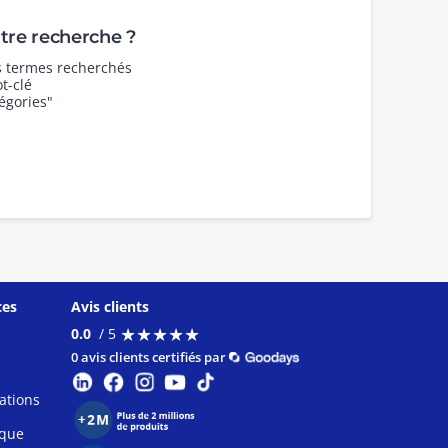
re recherche ?
es termes recherchés
t-clé
égories"
ces
Avis clients
★
★
★
★
★
★
★
★
★
★
0.0
/ 5
0 avis clients certifiés par
ations
ique