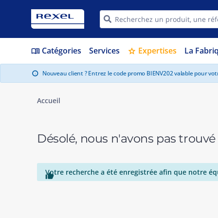
Catégories
Services
Expertises
La Fabri
menu_book
star
Nouveau client ? Entrez le code promo BIENV202 valable pour vo
info
Accueil
Désolé, nous n'avons pas trouvé
Votre recherche a été enregistrée afin que notre éq
