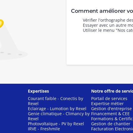
Comment améliorer vot
Vérifier l'orthographe d
Essayer avec un autre mo
Utiliser le menu "Nos cat
Expertises
Notre offre de servi
Courant faible - Conectis by
Portail de services
Rexel
Expertise métier
Eclairage - Lumotion by Rexel
Gestion d'entreprise
Genie climatique - Climancy by
Financement & CEE
Rexel
Formations & Certific
Photovoltaïque - PV by Rexel
Gestion de chantier
IRVE - Freshmile
Facturation Electron