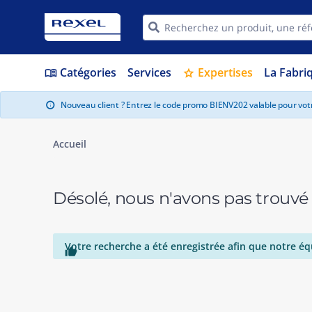
Catégories
Services
Expertises
La Fabri
menu_book
star
Nouveau client ? Entrez le code promo BIENV202 valable pour vo
info
Accueil
Désolé, nous n'avons pas trouvé
Votre recherche a été enregistrée afin que notre éq
