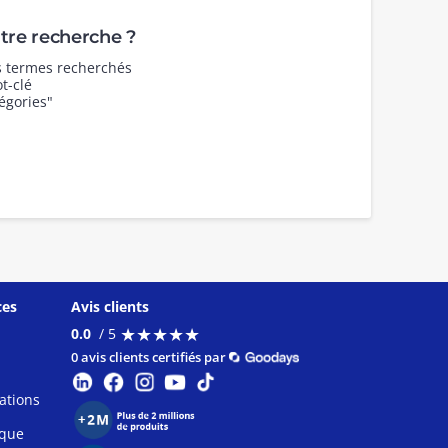
re recherche ?
es termes recherchés
t-clé
égories"
ces
Avis clients
★
★
★
★
★
★
★
★
★
★
0.0
/ 5
0 avis clients certifiés par
ations
ique