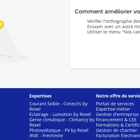
Comment améliorer vot
Vérifier l'orthographe d
Essayer avec un autre mo
Utiliser le menu "Nos cat
Expertises
Notre offre de servi
Courant faible - Conectis by
Portail de services
Rexel
Expertise métier
Eclairage - Lumotion by Rexel
Gestion d'entreprise
Genie climatique - Climancy by
Financement & CEE
Rexel
Formations & Certific
Photovoltaïque - PV by Rexel
Gestion de chantier
IRVE - Freshmile
Facturation Electron