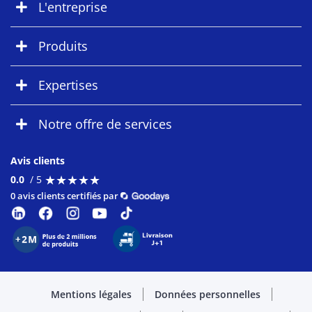
L'entreprise
Produits
Expertises
Notre offre de services
Avis clients
★
★
★
★
★
★
★
★
★
★
0.0
/ 5
0 avis clients certifiés par
Mentions légales
Données personnelles