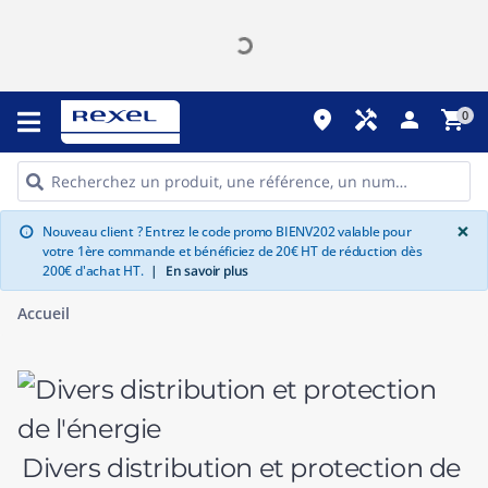
place
handyman
person
shopping_cart
0
G
×
Nouveau client ? Entrez le code promo BIENV202 valable pour
info
votre 1ère commande et bénéficiez de 20€ HT de réduction dès
200€ d'achat HT.
|
En savoir plus
Accueil
Divers distribution et protection de