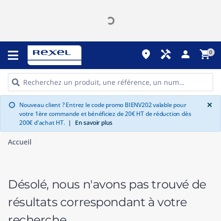
place
handyman
person
shopping_cart
0
G
×
Nouveau client ? Entrez le code promo BIENV202 valable pour
info
votre 1ère commande et bénéficiez de 20€ HT de réduction dès
200€ d'achat HT.
|
En savoir plus
Accueil
Désolé, nous n'avons pas trouvé de
résultats correspondant à votre
recherche