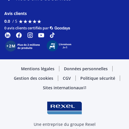
Avis clients
★
★
★
★
★
★
★
★
★
★
0.0
/ 5
0 avis clients certifiés par
Mentions légales
Données personnelles
Gestion des cookies
CGV
Politique sécurité
Sites internationaux
open_in_new
Une entreprise du groupe Rexel