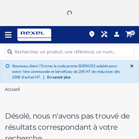
place
handyman
person
shopping_cart
0
G
×
Nouveau client ? Entrez le code promo BIENV202 valable pour
info
votre 1ère commande et bénéficiez de 20€ HT de réduction dès
200€ d'achat HT.
|
En savoir plus
Accueil
Désolé, nous n'avons pas trouvé de
résultats correspondant à votre
recherche