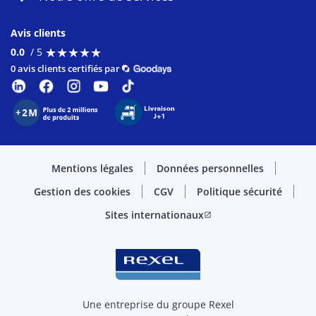
Avis clients
★
★
★
★
★
★
★
★
★
★
0.0
/ 5
0 avis clients certifiés par
Mentions légales
Données personnelles
Gestion des cookies
CGV
Politique sécurité
Sites internationaux
open_in_new
Une entreprise du groupe Rexel