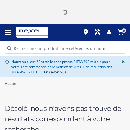
place
handyman
person
shopping_cart
0
G
×
Nouveau client ? Entrez le code promo BIENV202 valable pour
info
votre 1ère commande et bénéficiez de 20€ HT de réduction dès
200€ d'achat HT.
|
En savoir plus
Accueil
Désolé, nous n'avons pas trouvé de
résultats correspondant à votre
recherche