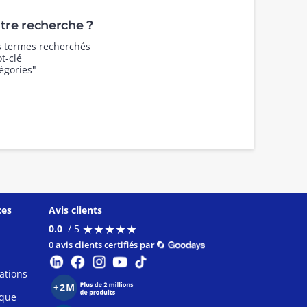
re recherche ?
es termes recherchés
t-clé
égories"
ces
Avis clients
★
★
★
★
★
★
★
★
★
★
0.0
/ 5
0 avis clients certifiés par
ations
ique