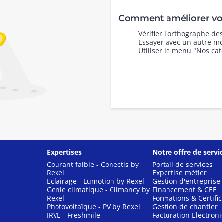
Comment améliorer vot
Vérifier l'orthographe d
Essayer avec un autre mo
Utiliser le menu "Nos cat
Expertises
Notre offre de servi
Courant faible - Conectis by
Portail de services
Rexel
Expertise métier
Eclairage - Lumotion by Rexel
Gestion d'entreprise
Genie climatique - Climancy by
Financement & CEE
Rexel
Formations & Certific
Photovoltaïque - PV by Rexel
Gestion de chantier
IRVE - Freshmile
Facturation Electron