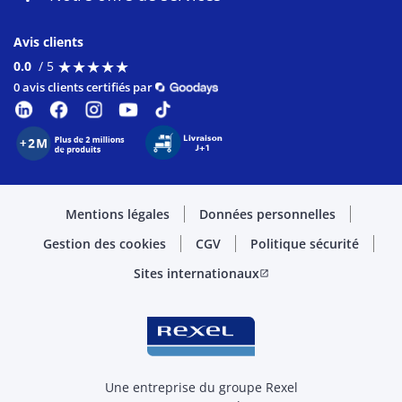
Avis clients
★
★
★
★
★
★
★
★
★
★
0.0
/ 5
0 avis clients certifiés par
Mentions légales
Données personnelles
Gestion des cookies
CGV
Politique sécurité
Sites internationaux
open_in_new
Une entreprise du groupe Rexel