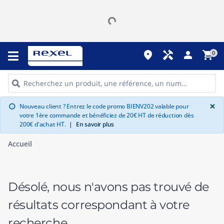
place
handyman
person
shopping_cart
0
G
×
Nouveau client ? Entrez le code promo BIENV202 valable pour
info
votre 1ère commande et bénéficiez de 20€ HT de réduction dès
200€ d'achat HT.
|
En savoir plus
Accueil
Désolé, nous n'avons pas trouvé de
résultats correspondant à votre
recherche