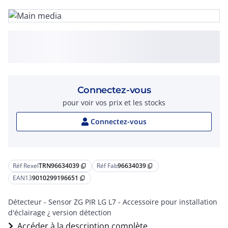
Connectez-vous
pour voir vos prix et les stocks
Connectez-vous
Réf Rexel
TRN96634039
Réf Fab
96634039
content_copy
content_copy
EAN13
9010299196651
content_copy
Détecteur - Sensor ZG PIR LG L7 - Accessoire pour installation
d'éclairage ¿ version détection
Accéder à la description complète