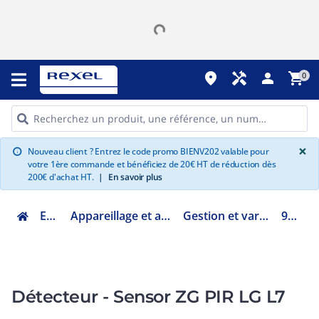
place
handyman
person
shopping_cart
0
G
×
Nouveau client ? Entrez le code promo BIENV202 valable pour
info
votre 1ère commande et bénéficiez de 20€ HT de réduction dès
200€ d'achat HT.
|
En savoir plus
Eclairage
Appareillage et accessoires d'éclairage
Gestion et variation de l'éclairage
96634039
Détecteur - Sensor ZG PIR LG L7