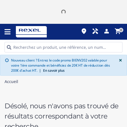
place
handyman
person
shopping_cart
0
G
×
Nouveau client ? Entrez le code promo BIENV202 valable pour
info
votre 1ère commande et bénéficiez de 20€ HT de réduction dès
200€ d'achat HT.
|
En savoir plus
Accueil
Désolé, nous n'avons pas trouvé de
résultats correspondant à votre
recherche