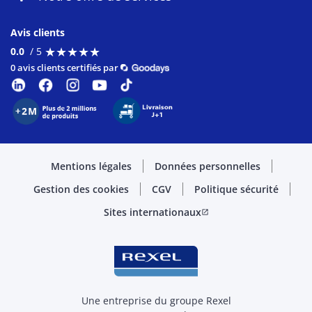
Avis clients
★
★
★
★
★
★
★
★
★
★
0.0
/ 5
0 avis clients certifiés par
Mentions légales
Données personnelles
Gestion des cookies
CGV
Politique sécurité
Sites internationaux
open_in_new
Une entreprise du groupe Rexel