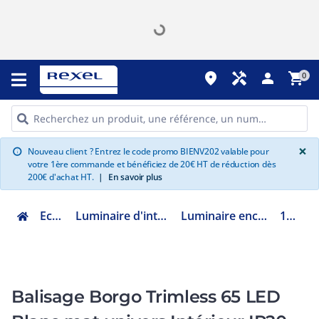
place
handyman
person
shopping_cart
0
G
×
Nouveau client ? Entrez le code promo BIENV202 valable pour
info
votre 1ère commande et bénéficiez de 20€ HT de réduction dès
200€ d'achat HT.
|
En savoir plus
Eclairage
Luminaire d'intérieur décoratif
Luminaire encastré décoratif
1212008
Balisage Borgo Trimless 65 LED