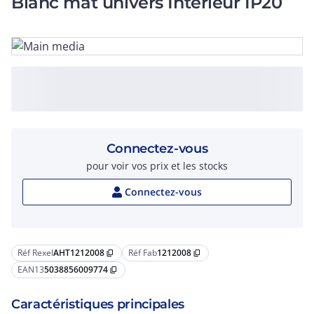
Blanc mat univers Intérieur IP20
Connectez-vous
pour voir vos prix et les stocks
Connectez-vous
Réf Rexel
AHT1212008
Réf Fab
1212008
content_copy
content_copy
EAN13
5038856009774
content_copy
Caractéristiques principales