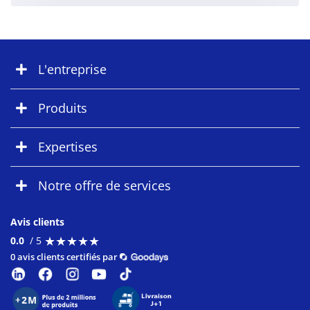
L'entreprise
Produits
Expertises
Notre offre de services
Avis clients
★
★
★
★
★
★
★
★
★
★
0.0
/ 5
0 avis clients certifiés par