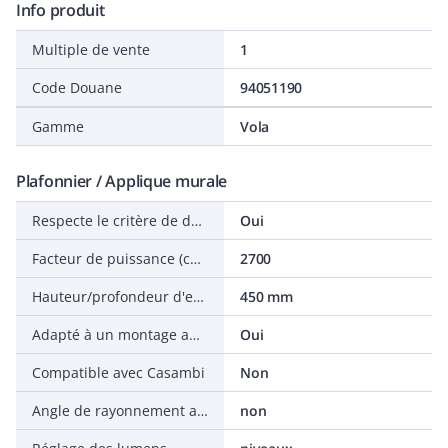
Info produit
Multiple de vente
1
Code Douane
94051190
Gamme
Vola
Plafonnier / Applique murale
Respecte le critère de durée de vie min. selon EIA L90 (50 000 h à tq =25°C)
Oui
Facteur de puissance (cos phi)
2700
Hauteur/profondeur d'encastrement
450 mm
Adapté à un montage au plafond
Oui
Compatible avec Casambi
Non
Angle de rayonnement ajustable
non