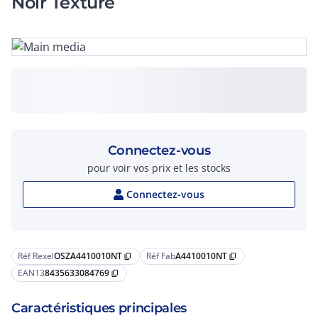
Noir Texturé
Connectez-vous
pour voir vos prix et les stocks
Connectez-vous
Réf Rexel
OSZA4410010NT
Réf Fab
A4410010NT
content_copy
content_copy
EAN13
8435633084769
content_copy
Caractéristiques principales