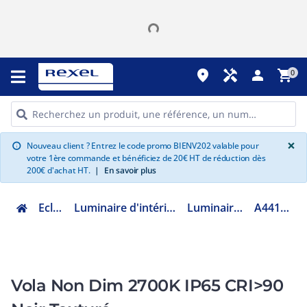
place
handyman
person
shopping_cart
0
G
×
Nouveau client ? Entrez le code promo BIENV202 valable pour
info
votre 1ère commande et bénéficiez de 20€ HT de réduction dès
200€ d'achat HT.
|
En savoir plus
Eclairage
Luminaire d'intérieur fonctionnel
Luminaire étanche
A4410010NT
Vola Non Dim 2700K IP65 CRI>90