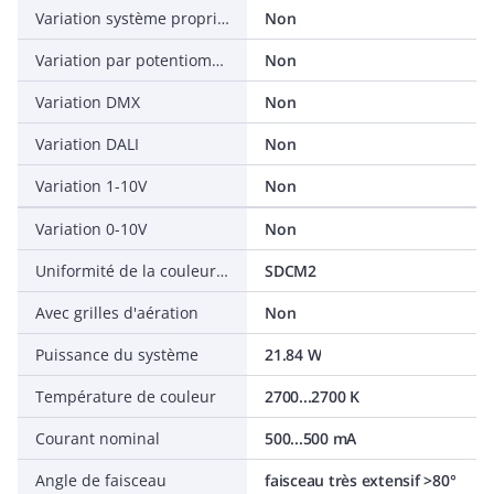
Variation système propriétaire constructeur
Non
Variation par potentiomètre (intégré)
Non
Variation DMX
Non
Variation DALI
Non
Variation 1-10V
Non
Variation 0-10V
Non
Uniformité de la couleur (ellipse de McAdam)
SDCM2
Avec grilles d'aération
Non
Puissance du système
21.84 W
Température de couleur
2700...2700 K
Courant nominal
500...500 mA
Angle de faisceau
faisceau très extensif >80°