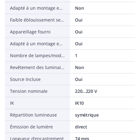
Adapté à un montage en saillie
Non
Faible éblouissement selon EN 12464-1 (UGR < 19)
Oui
Appareillage fourni
Oui
Adapté à un montage encastré
Oui
Nombre de lampes/modules
1
Revêtement des luminaires à isolation thermique
Non
Source Incluse
Oui
Tension nominale
220...220 V
IK
IK10
Répartition lumineuse
symétrique
Émission de lumière
direct
Longueur d’encastrement
74 mm