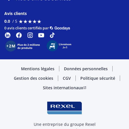
Avis clients
★
★
★
★
★
★
★
★
★
★
0.0
/ 5
0 avis clients certifiés par
Mentions légales
Données personnelles
Gestion des cookies
CGV
Politique sécurité
Sites internationaux
open_in_new
Une entreprise du groupe Rexel