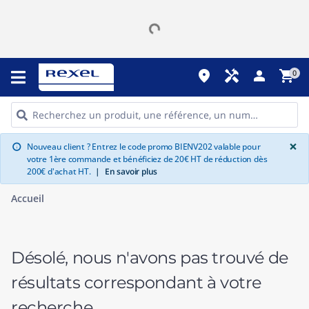
place
handyman
person
shopping_cart
0
G
×
Nouveau client ? Entrez le code promo BIENV202 valable pour
info
votre 1ère commande et bénéficiez de 20€ HT de réduction dès
200€ d'achat HT.
|
En savoir plus
Accueil
Désolé, nous n'avons pas trouvé de
résultats correspondant à votre
recherche