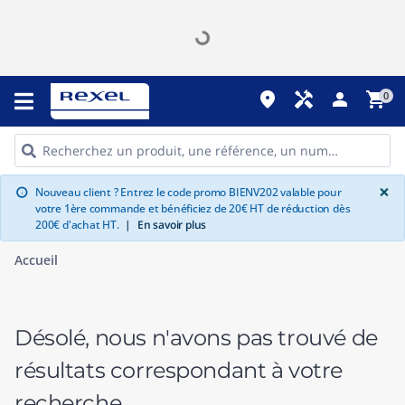
place
handyman
person
shopping_cart
0
G
×
Nouveau client ? Entrez le code promo BIENV202 valable pour
info
votre 1ère commande et bénéficiez de 20€ HT de réduction dès
200€ d'achat HT.
|
En savoir plus
Accueil
Désolé, nous n'avons pas trouvé de
résultats correspondant à votre
recherche