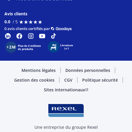
Avis clients
★
★
★
★
★
★
★
★
★
★
0.0
/ 5
0 avis clients certifiés par
Mentions légales
Données personnelles
Gestion des cookies
CGV
Politique sécurité
Sites internationaux
open_in_new
Une entreprise du groupe Rexel