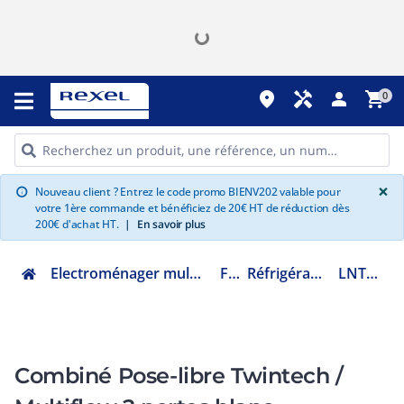
place
handyman
person
shopping_cart
0
G
×
Nouveau client ? Entrez le code promo BIENV202 valable pour
info
votre 1ère commande et bénéficiez de 20€ HT de réduction dès
200€ d'achat HT.
|
En savoir plus
Electroménager multimédia et informatique
Froid
Réfrigérateur combiné
LNT5ME32W1
Combiné Pose-libre Twintech /