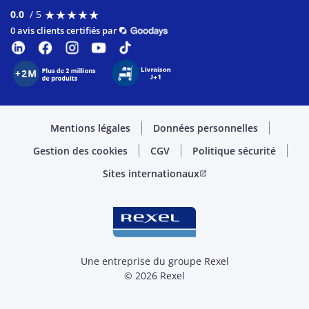
★
★
★
★
★
★
★
★
★
★
0.0
/ 5
0 avis clients certifiés par
Mentions légales
Données personnelles
Gestion des cookies
CGV
Politique sécurité
Sites internationaux
open_in_new
Une entreprise du groupe Rexel
© 2026 Rexel