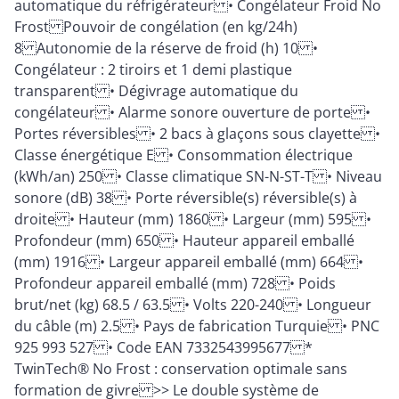
automatique du réfrigérateur • Congélateur Froid No
Frost Pouvoir de congélation (en kg/24h)
8 Autonomie de la réserve de froid (h) 10 •
Congélateur : 2 tiroirs et 1 demi plastique
transparent • Dégivrage automatique du
congélateur • Alarme sonore ouverture de porte •
Portes réversibles • 2 bacs à glaçons sous clayette •
Classe énergétique E • Consommation électrique
(kWh/an) 250 • Classe climatique SN-N-ST-T • Niveau
sonore (dB) 38 • Porte réversible(s) réversible(s) à
droite • Hauteur (mm) 1860 • Largeur (mm) 595 •
Profondeur (mm) 650 • Hauteur appareil emballé
(mm) 1916 • Largeur appareil emballé (mm) 664 •
Profondeur appareil emballé (mm) 728 • Poids
brut/net (kg) 68.5 / 63.5 • Volts 220-240 • Longueur
du câble (m) 2.5 • Pays de fabrication Turquie • PNC
925 993 527 • Code EAN 7332543995677 *
TwinTech® No Frost : conservation optimale sans
formation de givre >> Le double système de