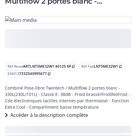
Multiflow 2 portes blanc -
330L(230L/101L)
Réf Rexel
ARTLNT5ME32W1 $0125 $P
Réf Fab
LNT5ME32W1
content_copy
content_copy
EAN13
7332543995677
content_copy
Combiné Pose-libre Twintech / Multiflow 2 portes blanc -
330L(230L/101L) - Classe E- 38dB - Froid brassé/FroidNoFrost -
Cde électroniques tactiles internes par thermostat - Fonction
Extra Cool - Compartiment basse température
Accéder à la description complète