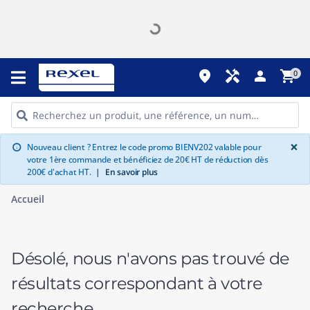
place
handyman
person
shopping_cart
0
G
×
Nouveau client ? Entrez le code promo BIENV202 valable pour
info
votre 1ère commande et bénéficiez de 20€ HT de réduction dès
200€ d'achat HT.
|
En savoir plus
Accueil
Désolé, nous n'avons pas trouvé de
résultats correspondant à votre
recherche