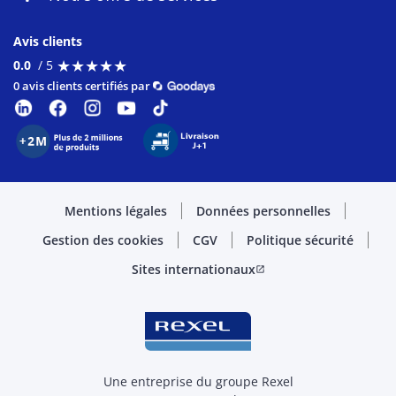
Avis clients
★
★
★
★
★
★
★
★
★
★
0.0
/ 5
0 avis clients certifiés par
Mentions légales
Données personnelles
Gestion des cookies
CGV
Politique sécurité
Sites internationaux
open_in_new
Une entreprise du groupe Rexel