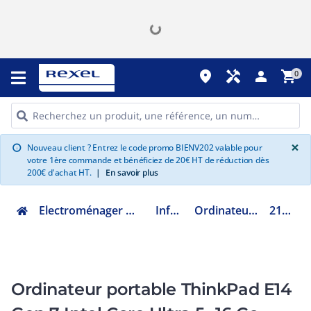
place
handyman
person
shopping_cart
0
G
×
Nouveau client ? Entrez le code promo BIENV202 valable pour
info
votre 1ère commande et bénéficiez de 20€ HT de réduction dès
200€ d'achat HT.
|
En savoir plus
Electroménager multimédia et informatique
Informatique
Ordinateur portable laptop
21SX000RFR
Ordinateur portable ThinkPad E14