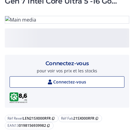
Gen 7 Intel Core Ultra 5 -16 Go
RAM 14' IPS Win 11 Pro
Connectez-vous
pour voir vos prix et les stocks
Connectez-vous
Réf Rexel
LEN21SX000RFR
Réf Fab
21SX000RFR
content_copy
content_copy
EAN13
0198156939982
content_copy