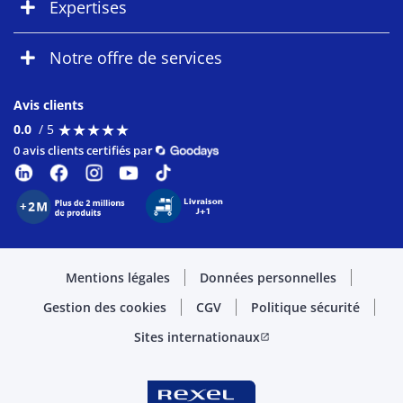
Expertises
Notre offre de services
Avis clients
★
★
★
★
★
★
★
★
★
★
0.0
/ 5
0 avis clients certifiés par
Mentions légales
Données personnelles
Gestion des cookies
CGV
Politique sécurité
Sites internationaux
open_in_new