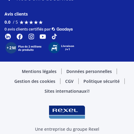
Avis clients
★
★
★
★
★
★
★
★
★
★
0.0
/ 5
0 avis clients certifiés par
Mentions légales
Données personnelles
Gestion des cookies
CGV
Politique sécurité
Sites internationaux
open_in_new
Une entreprise du groupe Rexel