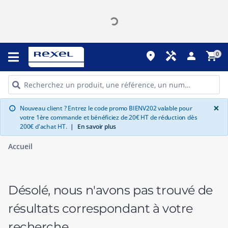
place
handyman
person
shopping_cart
0
G
×
Nouveau client ? Entrez le code promo BIENV202 valable pour
info
votre 1ère commande et bénéficiez de 20€ HT de réduction dès
200€ d'achat HT.
|
En savoir plus
Accueil
Désolé, nous n'avons pas trouvé de
résultats correspondant à votre
recherche