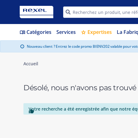
Catégories
Services
Expertises
La Fabri
menu_book
star
Nouveau client ? Entrez le code promo BIENV202 valable pour vo
info
Accueil
Désolé, nous n'avons pas trouvé
Votre recherche a été enregistrée afin que notre éq
