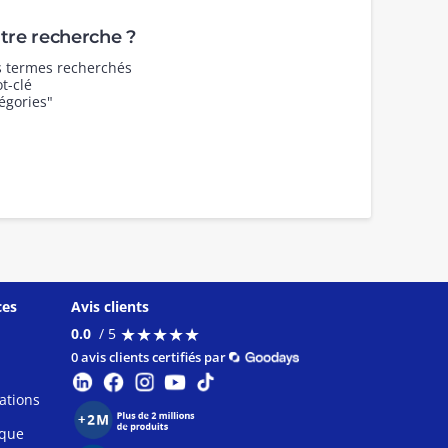
re recherche ?
es termes recherchés
t-clé
égories"
ces
Avis clients
★
★
★
★
★
★
★
★
★
★
0.0
/ 5
0 avis clients certifiés par
ations
ique