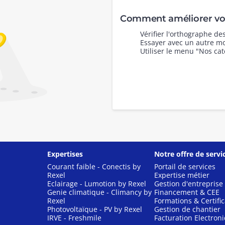
Comment améliorer vot
Vérifier l'orthographe d
Essayer avec un autre mo
Utiliser le menu "Nos cat
Expertises
Notre offre de servi
Courant faible - Conectis by
Portail de services
Rexel
Expertise métier
Eclairage - Lumotion by Rexel
Gestion d'entreprise
Genie climatique - Climancy by
Financement & CEE
Rexel
Formations & Certific
Photovoltaïque - PV by Rexel
Gestion de chantier
IRVE - Freshmile
Facturation Electron