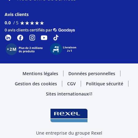
Avis clients
★
★
★
★
★
★
★
★
★
★
0.0
/ 5
0 avis clients certifiés par
Mentions légales
Données personnelles
Gestion des cookies
CGV
Politique sécurité
Sites internationaux
open_in_new
Une entreprise du groupe Rexel