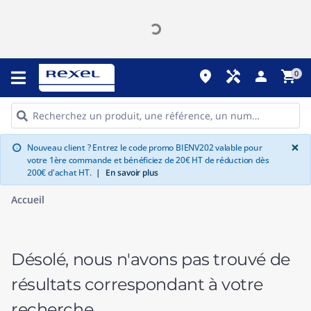
place
handyman
person
shopping_cart
0
G
×
Nouveau client ? Entrez le code promo BIENV202 valable pour
info
votre 1ère commande et bénéficiez de 20€ HT de réduction dès
200€ d'achat HT.
|
En savoir plus
Accueil
Désolé, nous n'avons pas trouvé de
résultats correspondant à votre
recherche