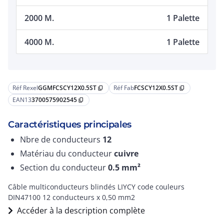
2000 M.
1 Palette
4000 M.
1 Palette
Réf Rexel
GGMFCSCY12X0.5ST
Réf Fab
FCSCY12X0.5ST
content_copy
content_copy
EAN13
3700575902545
content_copy
Caractéristiques principales
Nbre de conducteurs
12
Matériau du conducteur
cuivre
Section du conducteur
0.5
mm²
Câble multiconducteurs blindés LIYCY code couleurs
DIN47100 12 conducteurs x 0,50 mm2
Accéder à la description complète