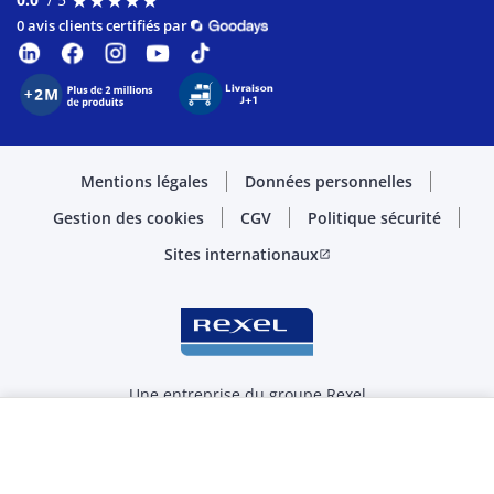
0 avis clients certifiés par
Mentions légales
Données personnelles
Gestion des cookies
CGV
Politique sécurité
Sites internationaux
open_in_new
Une entreprise du groupe Rexel
© 2026 Rexel
Sélectionner la quantité
M.
-
+