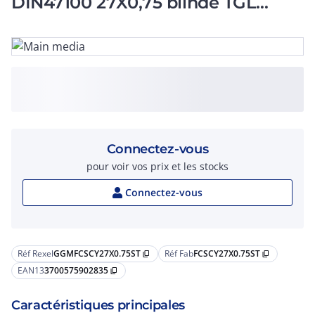
DIN47100 27X0,75 blindé TGL
500m maximum
Connectez-vous
pour voir vos prix et les stocks
Connectez-vous
Réf Rexel
GGMFCSCY27X0.75ST
Réf Fab
FCSCY27X0.75ST
content_copy
content_copy
EAN13
3700575902835
content_copy
Caractéristiques principales