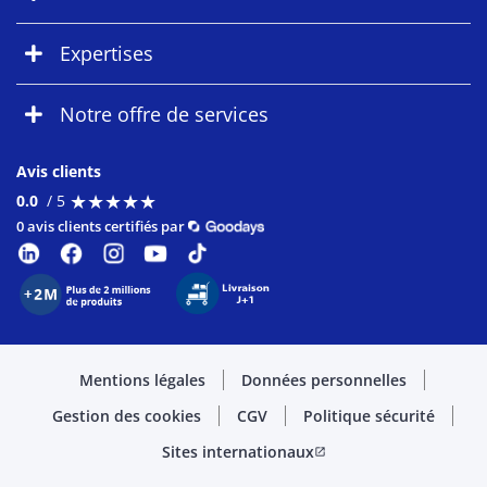
Expertises
Notre offre de services
Avis clients
★
★
★
★
★
★
★
★
★
★
0.0
/ 5
0 avis clients certifiés par
Mentions légales
Données personnelles
Gestion des cookies
CGV
Politique sécurité
Sites internationaux
open_in_new