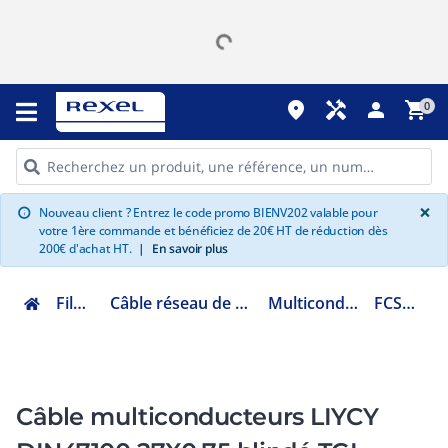
place
handyman
person
shopping_cart
0
G
×
Nouveau client ? Entrez le code promo BIENV202 valable pour
info
votre 1ère commande et bénéficiez de 20€ HT de réduction dès
200€ d'achat HT.
|
En savoir plus
Fils et Câbles
Câble réseau de transmission et de liaison
Multiconducteur LIYY LIYCY
FCSCY27X0.75ST
Câble multiconducteurs LIYCY