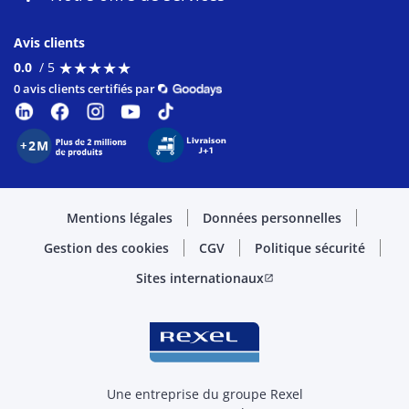
Avis clients
★
★
★
★
★
★
★
★
★
★
0.0
/ 5
0 avis clients certifiés par
Mentions légales
Données personnelles
Gestion des cookies
CGV
Politique sécurité
Sites internationaux
open_in_new
Une entreprise du groupe Rexel