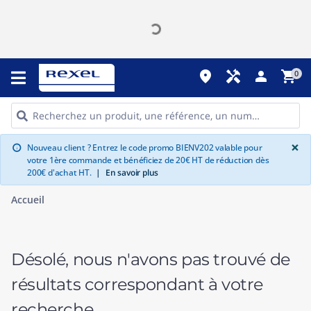
place
handyman
person
shopping_cart
0
G
×
Nouveau client ? Entrez le code promo BIENV202 valable pour
info
votre 1ère commande et bénéficiez de 20€ HT de réduction dès
200€ d'achat HT.
|
En savoir plus
Accueil
Désolé, nous n'avons pas trouvé de
résultats correspondant à votre
recherche