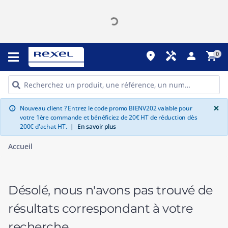
place
handyman
person
shopping_cart
0
G
×
Nouveau client ? Entrez le code promo BIENV202 valable pour
info
votre 1ère commande et bénéficiez de 20€ HT de réduction dès
200€ d'achat HT.
|
En savoir plus
Accueil
Désolé, nous n'avons pas trouvé de
résultats correspondant à votre
recherche