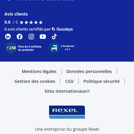
Avis clients
★
★
★
★
★
★
★
★
★
★
0.0
/ 5
0 avis clients certifiés par
Mentions légales
Données personnelles
Gestion des cookies
CGV
Politique sécurité
Sites internationaux
open_in_new
Une entreprise du groupe Rexel